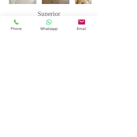
Superior
Vista mare Frontale con Balcone
Phone
Whatsapp
Email
Le nostre Camere Superior Vista Mare
Frontale con Balcone dispongono di un
letto king-size Ultra Comfort alto 33 cm
con topper in Memory Foam e di due letti
singoli oppure di un letto a castello.
Caratteristiche della camera:
Doccia con soffione effetto pioggia,
seduta integrata e funzione cascata, oltre
ad asciugacapelli
Aria condizionata
Wi-Fi gratuito
TV
Il balcone privato fronte mare regala una
vista panoramica aperta sull’orizzonte,
creando l’ambiente perfetto per rilassarsi
e vivere pienamente la bellezza della
costa toscana.